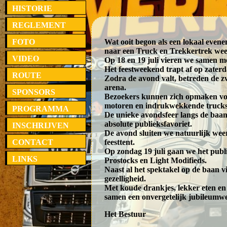
HISTORIE
REGLEMENT
FOTO
Wat ooit begon als een lokaal evenem
naar een Truck en Trekkertrek we
VIDEO
Op 18 en 19 juli vieren we samen met
Het feestweekend trapt af op zater
ROUTE
Zodra de avond valt, betreden de 
arena.
SPONSORS
Bezoekers kunnen zich opmaken voo
motoren en indrukwekkende trucks d
PROGRAMMA
De unieke avondsfeer langs de baan
absolute publieksfavoriet.
INSCHRIJVEN
De avond sluiten we natuurlijk weer
CONTACT
feesttent.
Op zondag 19 juli gaan we het publi
LINKS
Prostocks en Light Modifieds.
Naast al het spektakel op de baan 
gezelligheid.
Met koude drankjes, lekker eten e
samen een onvergetelijk jubileumw
Het Bestuur