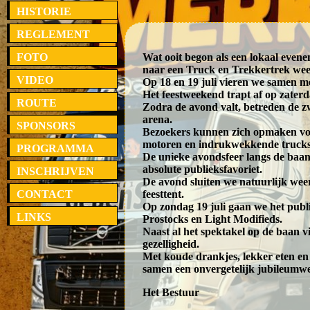
HISTORIE
REGLEMENT
FOTO
Wat ooit begon als een lokaal evenem
naar een Truck en Trekkertrek we
VIDEO
Op 18 en 19 juli vieren we samen met
Het feestweekend trapt af op zater
ROUTE
Zodra de avond valt, betreden de 
arena.
SPONSORS
Bezoekers kunnen zich opmaken voo
motoren en indrukwekkende trucks d
PROGRAMMA
De unieke avondsfeer langs de baan
absolute publieksfavoriet.
INSCHRIJVEN
De avond sluiten we natuurlijk weer
CONTACT
feesttent.
Op zondag 19 juli gaan we het publi
LINKS
Prostocks en Light Modifieds.
Naast al het spektakel op de baan 
gezelligheid.
Met koude drankjes, lekker eten e
samen een onvergetelijk jubileumw
Het Bestuur