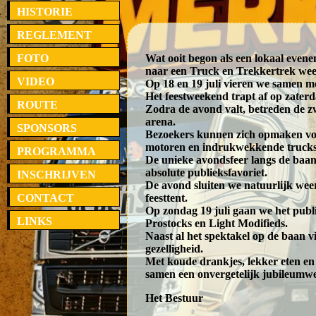
HISTORIE
REGLEMENT
FOTO
Wat ooit begon als een lokaal evenem
naar een Truck en Trekkertrek we
VIDEO
Op 18 en 19 juli vieren we samen met
Het feestweekend trapt af op zater
ROUTE
Zodra de avond valt, betreden de 
arena.
SPONSORS
Bezoekers kunnen zich opmaken voo
motoren en indrukwekkende trucks d
PROGRAMMA
De unieke avondsfeer langs de baan
absolute publieksfavoriet.
INSCHRIJVEN
De avond sluiten we natuurlijk weer
CONTACT
feesttent.
Op zondag 19 juli gaan we het publi
LINKS
Prostocks en Light Modifieds.
Naast al het spektakel op de baan 
gezelligheid.
Met koude drankjes, lekker eten e
samen een onvergetelijk jubileumw
Het Bestuur