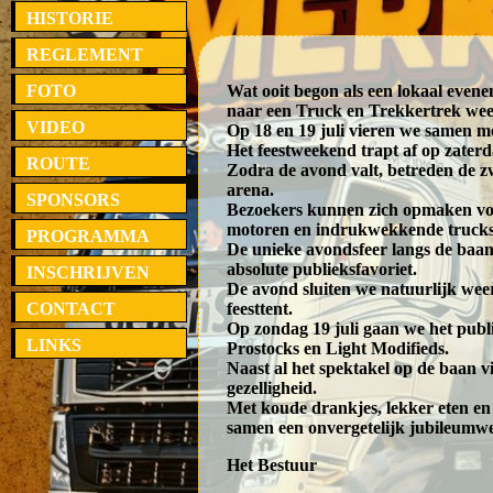
HISTORIE
REGLEMENT
FOTO
Wat ooit begon als een lokaal evenem
naar een Truck en Trekkertrek we
VIDEO
Op 18 en 19 juli vieren we samen met
Het feestweekend trapt af op zater
ROUTE
Zodra de avond valt, betreden de 
arena.
SPONSORS
Bezoekers kunnen zich opmaken voo
motoren en indrukwekkende trucks d
PROGRAMMA
De unieke avondsfeer langs de baan
absolute publieksfavoriet.
INSCHRIJVEN
De avond sluiten we natuurlijk weer
CONTACT
feesttent.
Op zondag 19 juli gaan we het publi
LINKS
Prostocks en Light Modifieds.
Naast al het spektakel op de baan 
gezelligheid.
Met koude drankjes, lekker eten e
samen een onvergetelijk jubileumw
Het Bestuur