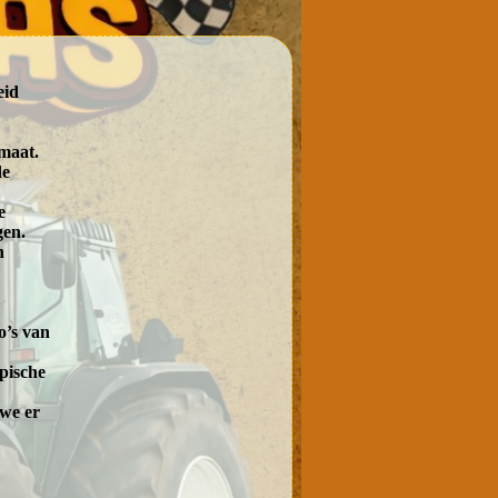
eid
rmaat.
de
e
gen.
n
o’s van
pische
 we er