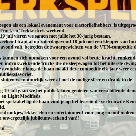
begon als een lokaal evenement voor tractorliefhebbers, is uitgegro
 Truck en Trekkertrek weekend.
19 juli vieren we samen met jullie het 30-jarig bestaan.
weekend trapt af op zaterdagavond 18 juli met een klepper van fo
 avond valt, betreden de zwaargewichten van de VTN-competitie 
s kunnen zich opmaken voor een avond vol brute kracht, ronkend
n indrukwekkende trucks die de sleepwagen tot het uiterste dwin
 avondsfeer langs de baan maakt deze competitie elk jaar weer ee
publieksfavoriet.
sluiten we natuurlijk weer af met de nodige sfeer en drank in de
 19 juli gaan we het publiek laten genieten van verschillende dem
 en Light Modifieds.
het spektakel op de baan vind je op het terrein de vertrouwde Kem
id.
 drankjes, lekker eten en entertainment voor jong en oud maken
 onvergetelijk jubileumweekend van!!
uur