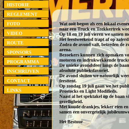
HISTORIE
REGLEMENT
FOTO
Wat ooit begon als een lokaal evenem
naar een Truck en Trekkertrek we
VIDEO
Op 18 en 19 juli vieren we samen met
Het feestweekend trapt af op zater
ROUTE
Zodra de avond valt, betreden de 
arena.
SPONSORS
Bezoekers kunnen zich opmaken voo
motoren en indrukwekkende trucks d
PROGRAMMA
De unieke avondsfeer langs de baan
absolute publieksfavoriet.
INSCHRIJVEN
De avond sluiten we natuurlijk weer
CONTACT
feesttent.
Op zondag 19 juli gaan we het publi
LINKS
Prostocks en Light Modifieds.
Naast al het spektakel op de baan 
gezelligheid.
Met koude drankjes, lekker eten e
samen een onvergetelijk jubileumw
Het Bestuur