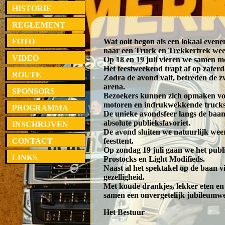
HISTORIE
REGLEMENT
FOTO
Wat ooit begon als een lokaal evenem
naar een Truck en Trekkertrek we
VIDEO
Op 18 en 19 juli vieren we samen met
Het feestweekend trapt af op zater
ROUTE
Zodra de avond valt, betreden de 
arena.
SPONSORS
Bezoekers kunnen zich opmaken voo
motoren en indrukwekkende trucks d
PROGRAMMA
De unieke avondsfeer langs de baan
absolute publieksfavoriet.
INSCHRIJVEN
De avond sluiten we natuurlijk weer
CONTACT
feesttent.
Op zondag 19 juli gaan we het publi
LINKS
Prostocks en Light Modifieds.
Naast al het spektakel op de baan 
gezelligheid.
Met koude drankjes, lekker eten e
samen een onvergetelijk jubileumw
Het Bestuur