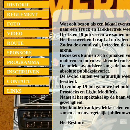
HISTORIE
REGLEMENT
FOTO
Wat ooit begon als een lokaal evenem
naar een Truck en Trekkertrek we
VIDEO
Op 18 en 19 juli vieren we samen met
Het feestweekend trapt af op zater
ROUTE
Zodra de avond valt, betreden de 
arena.
SPONSORS
Bezoekers kunnen zich opmaken voo
motoren en indrukwekkende trucks d
PROGRAMMA
De unieke avondsfeer langs de baan
absolute publieksfavoriet.
INSCHRIJVEN
De avond sluiten we natuurlijk weer
CONTACT
feesttent.
Op zondag 19 juli gaan we het publi
LINKS
Prostocks en Light Modifieds.
Naast al het spektakel op de baan 
gezelligheid.
Met koude drankjes, lekker eten e
samen een onvergetelijk jubileumw
Het Bestuur