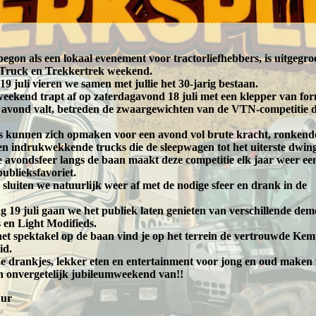
begon als een lokaal evenement voor tractorliefhebbers, is uitgegro
 Truck en Trekkertrek weekend.
19 juli vieren we samen met jullie het 30-jarig bestaan.
weekend trapt af op zaterdagavond 18 juli met een klepper van fo
 avond valt, betreden de zwaargewichten van de VTN-competitie 
s kunnen zich opmaken voor een avond vol brute kracht, ronkend
n indrukwekkende trucks die de sleepwagen tot het uiterste dwin
 avondsfeer langs de baan maakt deze competitie elk jaar weer ee
publieksfavoriet.
sluiten we natuurlijk weer af met de nodige sfeer en drank in de
 19 juli gaan we het publiek laten genieten van verschillende dem
 en Light Modifieds.
het spektakel op de baan vind je op het terrein de vertrouwde Kem
id.
 drankjes, lekker eten en entertainment voor jong en oud maken
 onvergetelijk jubileumweekend van!!
uur