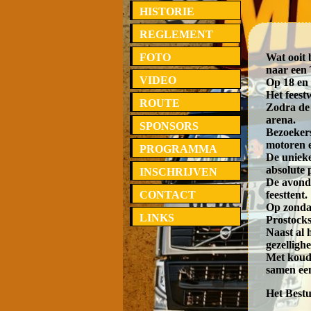
HISTORIE
REGLEMENT
FOTO
Wat ooit 
naar een
VIDEO
Op 18 en 
Het feest
ROUTE
Zodra de
arena.
SPONSORS
Bezoeker
motoren e
PROGRAMMA
De unieke
absolute 
INSCHRIJVEN
De avond 
CONTACT
feesttent.
Op zondag
LINKS
Prostocks
Naast al 
gezellighe
Met koude
samen een
Het Best