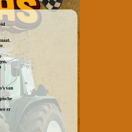
eid
rmaat.
de
e
gen.
n
o’s van
pische
 we er