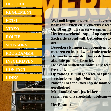
HISTORIE
REGLEMENT
FOTO
Wat ooit begon als een lokaal evenem
naar een Truck en Trekkertrek we
VIDEO
Op 18 en 19 juli vieren we samen met
Het feestweekend trapt af op zater
ROUTE
Zodra de avond valt, betreden de 
arena.
SPONSORS
Bezoekers kunnen zich opmaken voo
motoren en indrukwekkende trucks d
PROGRAMMA
De unieke avondsfeer langs de baan
absolute publieksfavoriet.
INSCHRIJVEN
De avond sluiten we natuurlijk weer
CONTACT
feesttent.
Op zondag 19 juli gaan we het publi
LINKS
Prostocks en Light Modifieds.
Naast al het spektakel op de baan 
gezelligheid.
Met koude drankjes, lekker eten e
samen een onvergetelijk jubileumw
Het Bestuur