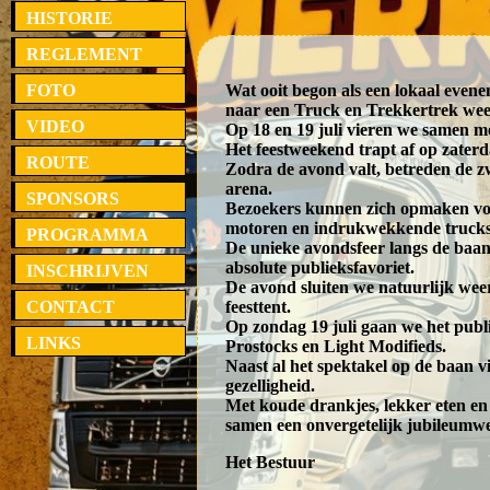
HISTORIE
REGLEMENT
FOTO
Wat ooit begon als een lokaal evenem
naar een Truck en Trekkertrek we
VIDEO
Op 18 en 19 juli vieren we samen met
Het feestweekend trapt af op zater
ROUTE
Zodra de avond valt, betreden de 
arena.
SPONSORS
Bezoekers kunnen zich opmaken voo
motoren en indrukwekkende trucks d
PROGRAMMA
De unieke avondsfeer langs de baan
absolute publieksfavoriet.
INSCHRIJVEN
De avond sluiten we natuurlijk weer
CONTACT
feesttent.
Op zondag 19 juli gaan we het publi
LINKS
Prostocks en Light Modifieds.
Naast al het spektakel op de baan 
gezelligheid.
Met koude drankjes, lekker eten e
samen een onvergetelijk jubileumw
Het Bestuur