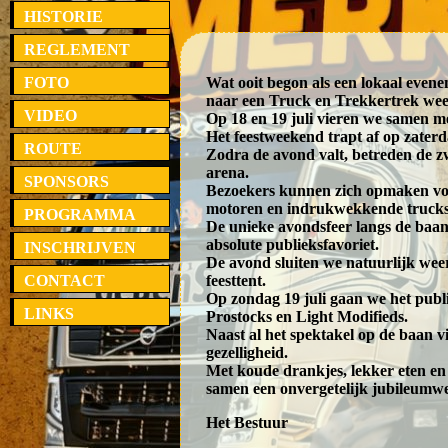
HISTORIE
REGLEMENT
FOTO
Wat ooit begon als een lokaal evenem
naar een Truck en Trekkertrek we
VIDEO
Op 18 en 19 juli vieren we samen met
Het feestweekend trapt af op zater
ROUTE
Zodra de avond valt, betreden de 
arena.
SPONSORS
Bezoekers kunnen zich opmaken voo
motoren en indrukwekkende trucks d
PROGRAMMA
De unieke avondsfeer langs de baan
absolute publieksfavoriet.
INSCHRIJVEN
De avond sluiten we natuurlijk weer
CONTACT
feesttent.
Op zondag 19 juli gaan we het publi
LINKS
Prostocks en Light Modifieds.
Naast al het spektakel op de baan 
gezelligheid.
Met koude drankjes, lekker eten e
samen een onvergetelijk jubileumw
Het Bestuur