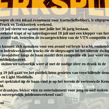
begon als een lokaal evenement voor tractorliefhebbers, is uitgegro
 Truck en Trekkertrek weekend.
19 juli vieren we samen met jullie het 30-jarig bestaan.
weekend trapt af op zaterdagavond 18 juli met een klepper van fo
 avond valt, betreden de zwaargewichten van de VTN-competitie 
s kunnen zich opmaken voor een avond vol brute kracht, ronkend
n indrukwekkende trucks die de sleepwagen tot het uiterste dwin
 avondsfeer langs de baan maakt deze competitie elk jaar weer ee
publieksfavoriet.
sluiten we natuurlijk weer af met de nodige sfeer en drank in de
 19 juli gaan we het publiek laten genieten van verschillende dem
 en Light Modifieds.
het spektakel op de baan vind je op het terrein de vertrouwde Kem
id.
 drankjes, lekker eten en entertainment voor jong en oud maken
 onvergetelijk jubileumweekend van!!
uur