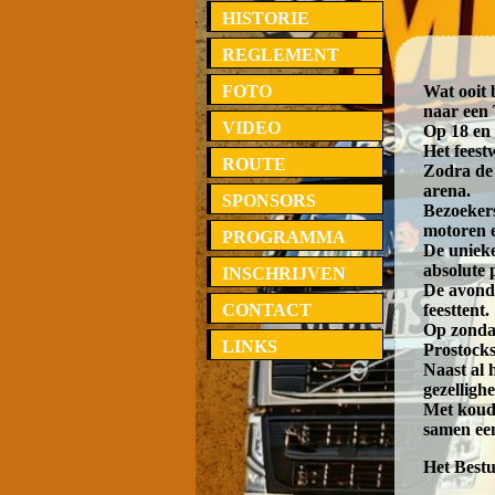
HISTORIE
REGLEMENT
FOTO
Wat ooit 
naar een
VIDEO
Op 18 en 
Het feest
ROUTE
Zodra de
arena.
SPONSORS
Bezoeker
motoren e
PROGRAMMA
De unieke
absolute 
INSCHRIJVEN
De avond 
CONTACT
feesttent.
Op zondag
LINKS
Prostocks
Naast al 
gezellighe
Met koude
samen een
Het Best