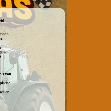
eid
rmaat.
de
e
gen.
n
o’s van
pische
 we er