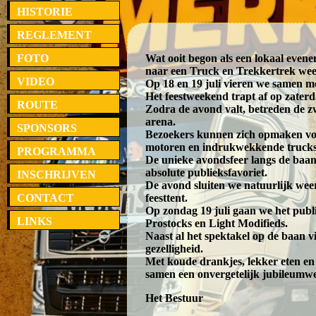
HISTORIE
REGLEMENT
FOTO
Wat ooit begon als een lokaal evenem
naar een Truck en Trekkertrek we
VIDEO
Op 18 en 19 juli vieren we samen met
Het feestweekend trapt af op zater
ROUTE
Zodra de avond valt, betreden de 
arena.
SPONSORS
Bezoekers kunnen zich opmaken voo
motoren en indrukwekkende trucks d
PROGRAMMA
De unieke avondsfeer langs de baan
absolute publieksfavoriet.
INSCHRIJVEN
De avond sluiten we natuurlijk weer
CONTACT
feesttent.
Op zondag 19 juli gaan we het publi
LINKS
Prostocks en Light Modifieds.
Naast al het spektakel op de baan 
gezelligheid.
Met koude drankjes, lekker eten e
samen een onvergetelijk jubileumw
Het Bestuur