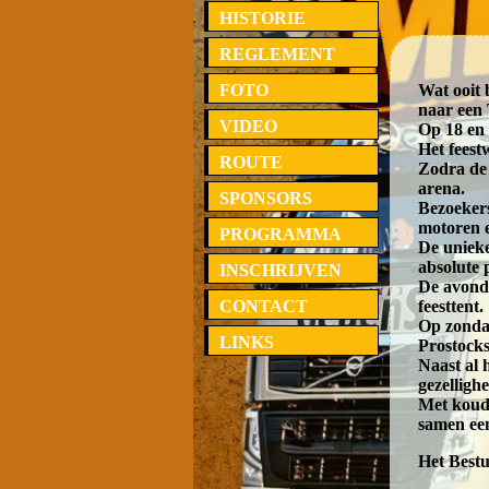
HISTORIE
REGLEMENT
FOTO
Wat ooit 
naar een
VIDEO
Op 18 en 
Het feest
ROUTE
Zodra de
arena.
SPONSORS
Bezoeker
motoren e
PROGRAMMA
De unieke
absolute 
INSCHRIJVEN
De avond 
CONTACT
feesttent.
Op zondag
LINKS
Prostocks
Naast al 
gezellighe
Met koude
samen een
Het Best