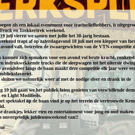
begon als een lokaal evenement voor tractorliefhebbers, is uitgegro
 Truck en Trekkertrek weekend.
19 juli vieren we samen met jullie het 30-jarig bestaan.
weekend trapt af op zaterdagavond 18 juli met een klepper van fo
 avond valt, betreden de zwaargewichten van de VTN-competitie 
s kunnen zich opmaken voor een avond vol brute kracht, ronkend
n indrukwekkende trucks die de sleepwagen tot het uiterste dwin
 avondsfeer langs de baan maakt deze competitie elk jaar weer ee
publieksfavoriet.
sluiten we natuurlijk weer af met de nodige sfeer en drank in de
 19 juli gaan we het publiek laten genieten van verschillende dem
 en Light Modifieds.
het spektakel op de baan vind je op het terrein de vertrouwde Kem
id.
 drankjes, lekker eten en entertainment voor jong en oud maken
 onvergetelijk jubileumweekend van!!
uur