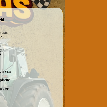
eid
rmaat.
de
e
gen.
n
o’s van
pische
 we er