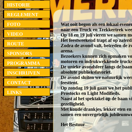
HISTORIE
REGLEMENT
FOTO
Wat ooit begon als een lokaal evenem
naar een Truck en Trekkertrek we
VIDEO
Op 18 en 19 juli vieren we samen met
Het feestweekend trapt af op zater
ROUTE
Zodra de avond valt, betreden de 
arena.
SPONSORS
Bezoekers kunnen zich opmaken voo
motoren en indrukwekkende trucks d
PROGRAMMA
De unieke avondsfeer langs de baan
absolute publieksfavoriet.
INSCHRIJVEN
De avond sluiten we natuurlijk weer
CONTACT
feesttent.
Op zondag 19 juli gaan we het publi
LINKS
Prostocks en Light Modifieds.
Naast al het spektakel op de baan 
gezelligheid.
Met koude drankjes, lekker eten e
samen een onvergetelijk jubileumw
Het Bestuur