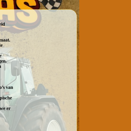
eid
rmaat.
de
e
gen.
n
o’s van
pische
 we er