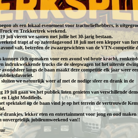
begon als een lokaal evenement voor tractorliefhebbers, is uitgegro
 Truck en Trekkertrek weekend.
19 juli vieren we samen met jullie het 30-jarig bestaan.
weekend trapt af op zaterdagavond 18 juli met een klepper van fo
 avond valt, betreden de zwaargewichten van de VTN-competitie 
s kunnen zich opmaken voor een avond vol brute kracht, ronkend
n indrukwekkende trucks die de sleepwagen tot het uiterste dwin
 avondsfeer langs de baan maakt deze competitie elk jaar weer ee
publieksfavoriet.
sluiten we natuurlijk weer af met de nodige sfeer en drank in de
 19 juli gaan we het publiek laten genieten van verschillende dem
 en Light Modifieds.
het spektakel op de baan vind je op het terrein de vertrouwde Kem
id.
 drankjes, lekker eten en entertainment voor jong en oud maken
 onvergetelijk jubileumweekend van!!
uur