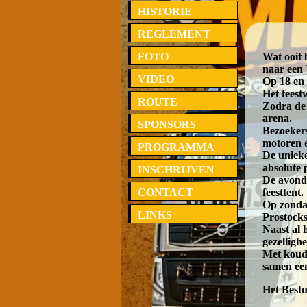
HISTORIE
REGLEMENT
FOTO
Wat ooit 
naar een
VIDEO
Op 18 en 
Het feest
ROUTE
Zodra de
arena.
SPONSORS
Bezoeker
motoren e
PROGRAMMA
De unieke
absolute 
INSCHRIJVEN
De avond 
CONTACT
feesttent.
Op zondag
LINKS
Prostocks
Naast al 
gezellighe
Met koude
samen een
Het Best