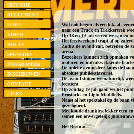
HISTORIE
REGLEMENT
FOTO
Wat ooit begon als een lokaal evenem
naar een Truck en Trekkertrek we
VIDEO
Op 18 en 19 juli vieren we samen met
Het feestweekend trapt af op zater
ROUTE
Zodra de avond valt, betreden de 
arena.
SPONSORS
Bezoekers kunnen zich opmaken voo
motoren en indrukwekkende trucks d
PROGRAMMA
De unieke avondsfeer langs de baan
absolute publieksfavoriet.
INSCHRIJVEN
De avond sluiten we natuurlijk weer
CONTACT
feesttent.
Op zondag 19 juli gaan we het publi
LINKS
Prostocks en Light Modifieds.
Naast al het spektakel op de baan 
gezelligheid.
Met koude drankjes, lekker eten e
samen een onvergetelijk jubileumw
Het Bestuur